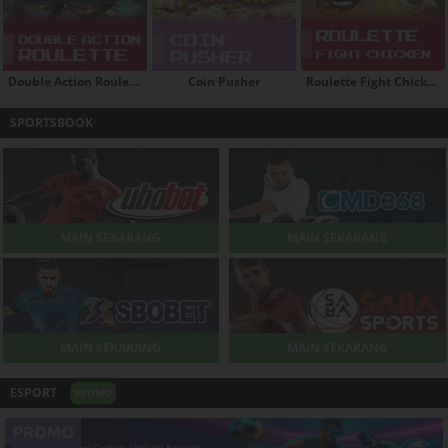
Double Action Roulette
Coin Pusher
Roulette Fight Chicken
SPORTSBOOK
MAIN SEKARANG
MAIN SEKARANG
MAIN SEKARANG
MAIN SEKARANG
ESPORT
PROMO