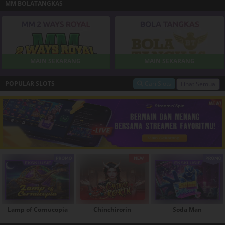
MM BOLATANGKAS
MAIN SEKARANG
MAIN SEKARANG
POPULAR SLOTS
Cari Slots
Lihat Semua
Lamp of Cornucopia
Chinchirorin
Soda Man