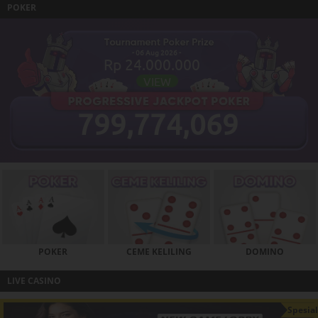
POKER
- 06 Aug 2026 -
Rp 24.000.000
VIEW
799,774,069
POKER
CEME KELILING
DOMINO
LIVE CASINO
Spesial