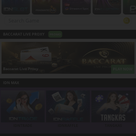
BACCARAT LIVE PROXY
PROMO
Baccarat Live Proxy
PLAY NOW
IDN MAX
IDNTRADE
IDNRAFFLE
TANGKAS