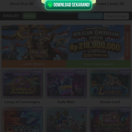
Devil Dice 3D
4D Toto Macau
Sweet Candy 3D
IDNSLOT
Cari Slots
Lihat Semua
PROMO
Lebih Details
View Leaderboard
Lamp of Cornucopia
Soda Man
Ocean Lord