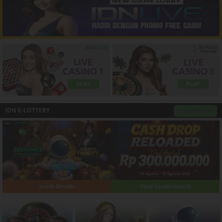
IDN E-LOTTERY
Lihat Semua
Lebih Details
View Leaderboard